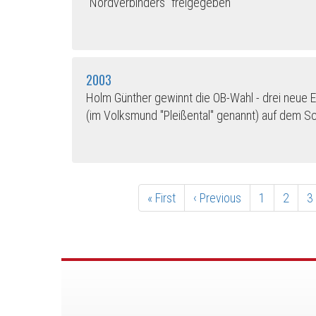
"Nordverbinders" freigegeben
2003
Holm Günther gewinnt die OB-Wahl - drei neue 
(im Volksmund "Pleißental" genannt) auf dem S
Seitennummerierung
Erste
« First
Vorherige
‹ Previous
Page
1
Page
2
P
3
Seite
Seite