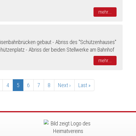
mehr...
Eisenbahnbrücken gebaut - Abriss des "Schützenhauses"
chützenplatz - Abriss der beiden Stellwerke am Bahnhof
mehr...
age
Page
4
Aktuelle
5
Page
6
Page
7
Page
8
Nächste
Next ›
Letzte
Last »
Seite
Seite
Seite