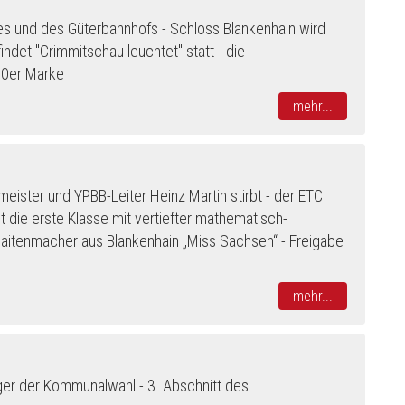
es und des Güterbahnhofs -
Schloss Blankenhain wird
det "Crimmitschau leuchtet" statt - die
000er Marke
mehr...
meister und YPBB-Leiter Heinz Martin stirbt - der ETC
t die erste Klasse mit vertiefter mathematisch-
aitenmacher aus Blankenhain „Miss Sachsen“
- Freigabe
mehr...
eger der Kommunalwahl - 3. Abschnitt des