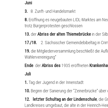
Juni
3.
8. Zunft- und Handelsmarkt
8.
Eröffnung es neugebauten LIDL-Marktes am Neuma
trotz B
ü
rgerprotesten geschlossen
13.
der
Abriss der alten Thiemebrücke
in der Sil
17./18.
2. Sächsischer Gemeindebibeltag in Cri
19.
die Mitgliederversammlung beschließt die Auf
Wählervereinigung"
Ende
der
Abriss des
1935 eröffneten
Krankenha
Juli
1.
Tag der Jugend in der Innenstadt
10.
Beginn der Sanierung der "Zeinerbrücke" über d
12. letzter Schultag an der Lindenschule
, die 
Landkreises umgebaut, die alte in der Heinrich-Hei