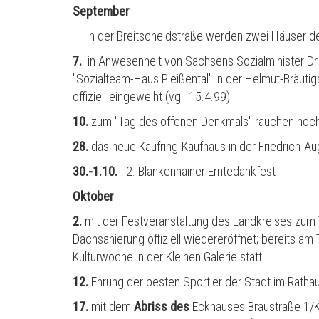
September
in der Breitscheidstraße werden zwei Häuser de
7.
in Anwesenheit von Sachsens Sozialminister Dr. 
"Sozialteam-Haus Pleißental" in der Helmut-Bräutig
offiziell eingeweiht (vgl. 15.4.99)
10.
zum "Tag des offenen Denkmals" rauchen noch
28.
das neue Kaufring-Kaufhaus in der Friedrich-Aug
30.-1.10.
2. Blankenhainer Erntedankfest
Oktober
2.
mit der Festveranstaltung des Landkreises zum 
Dachsanierung offiziell wiedereröffnet; bereits am 
Kulturwoche in der Kleinen Galerie statt
12.
Ehrung der besten Sportler der Stadt im Ratha
17.
mit dem
Abriss des
Eckhauses Braustraße 1/Ki