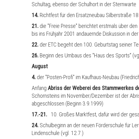
Schultag, ebenso der Schulhort in der Sternwarte
14.
Richtfest für den Ersatzneubau Silberstraße 18
21.
die "Freie Presse" berichtet erstmals ü
ber den
bis ins Fr
ü
hjahr 2001 andauernde Diskussion in der
22.
der ETC begeht den 100. Geburtstag seiner Te
26.
Beginn des Umbaus des "Haus des Sports" (vgl.
August
4.
der "Posten-Profi" im Kaufhaus-Neubau (Friedrich
Anfang
Abriss der Weberei des Stammwerkes de
Schornsteins im November/Dezember ist der Abr
abgeschlossen (Beginn 3.9.1999)
17.-21.
10. Großes Marktfest, dafür wird der ges
24.
Schulbeginn an der neuen Förderschule für Ler
Lindenschule (vgl. 12.7.)