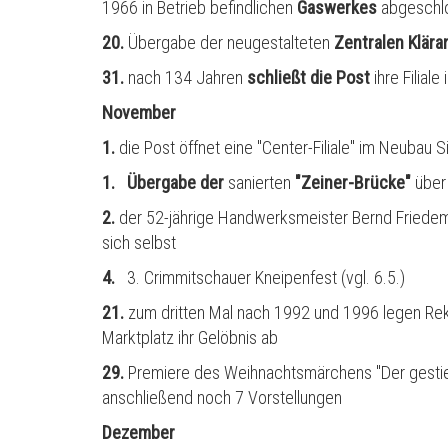
1966 in Betrieb befindlichen
Gaswerkes
abgeschl
20.
Übergabe der neugestalteten
Zentralen Klära
31.
nach 134 Jahren
schließt die Post
ihre Filia
November
1.
die Post öffnet eine "Center-Filiale" im Neubau S
1. Übergabe
der
sanierten
"Zeiner-Brücke"
ü
ber
2.
der 52-jährige Handwerksmeister Bernd Friedema
sich selbst
4.
3. Crimmitschauer Kneipenfest (vgl. 6.5.)
21.
zum dritten Mal nach 1992 und 1996 legen Rek
Marktplatz ihr Gelöbnis ab
29.
Premiere des Weihnachtsmärchens "Der gestiefe
anschließend noch 7 Vorstellungen
Dezember