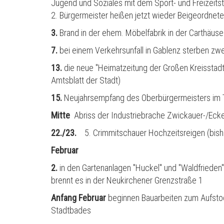
Jugend und Soziales mit dem Sport- und Freizeitst
2. B
ü
rgermeister heißen jetzt wieder Beigeordnete 
3.
Brand in der ehem. Möbelfabrik in der Carthäus
7.
bei einem Verkehrsunfall in Gablenz sterben z
13.
die neue "Heimatzeitung der Großen Kreisstadt"
Amtsblatt der Stadt)
15.
Neujahrsempfang des Oberb
ü
rgermeisters im 
Mitte
Abriss der Industriebrache Zwickauer-/Ecke
22./23.
5. Crimmitschauer Hochzeitsreigen (bish
Februar
2.
in den Gartenanlagen "Huckel" und "Waldfrieden
brennt es in der Neukirchener Grenzstraße 1
Anfang Februar
beginnen Bauarbeiten zum Aufsto
Stadtbades