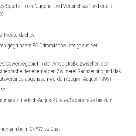
 Sports" in ein "Jugend- und Vereinshaus" und erteilt
ke
es Theaterdaches
eren gegründete FC Crimmitschau steigt aus der
eues Gewerbegebiet in der Amselstraße zwischen den
striebrache der ehemaligen Zwirnerei Sachsenring und das
utzvereines abgerissen worden (Beginn August 1999)
bad
nmarkt/Friedrich-August-Straße/Silberstraße bis zum
irnemann beim CrPSV zu Gast