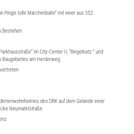
n Pingis tolle Märchenbahn" mit einer aus 352
es Bestehen
arkhausstraße" im City-Center II, "Ringelnatz-" und
es Baugebietes am Herderweg
vertreten
ndertenwohnheimes des DRK auf dem Gelände einer
Ecke Neumarktstraße
enz