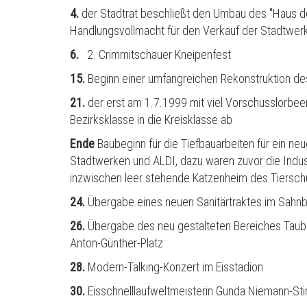
4.
der Stadtrat beschließt den Umbau des "Haus des
Handlungsvollmacht für den Verkauf der Stadtwer
6.
2. Crimmitschauer Kneipenfest
15.
Beginn einer umfangreichen Rekonstruktion d
21.
der erst am 1.7.1999 mit viel Vorschusslorbe
Bezirksklasse in die Kreisklasse ab
Ende
Baubeginn für die Tiefbauarbeiten für ein n
Stadtwerken und ALDI, dazu waren zuvor die Indu
inzwischen leer stehende Katzenheim des Tiersch
24.
Übergabe eines neuen Sanitärtraktes im Sahn
26.
Übergabe des neu gestalteten Bereiches Taube
Anton-Günther-Platz
28.
Modern-Talking-Konzert im Eisstadion
30.
Eisschnelllaufweltmeisterin Gunda Niemann-St