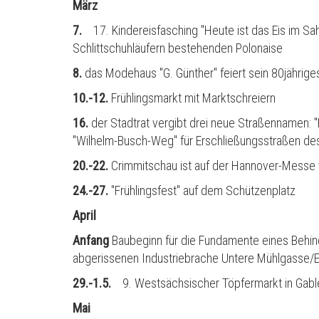
März
7.
17. Kindereisfasching "Heute ist das Eis im Sah
Schlittschuhläufern bestehenden Polonaise
8.
das Modehaus "G. Günther" feiert sein 80jährig
10.-12.
Frühlingsmarkt mit Marktschreiern
16.
der Stadtrat vergibt drei neue Straßennamen: "P
"Wilhelm-Busch-Weg" f
ü
r Erschließungsstraßen d
20.-22.
Crimmitschau ist auf der Hannover-Messe 
24.-27.
"Frühlingsfest" auf dem Schützenplatz
April
Anfang
Baubeginn für die Fundamente eines Behi
abgerissenen Industriebrache Untere M
ü
hlgasse/
29.-1.5.
9. Westsächsischer Töpfermarkt in Gabl
Mai