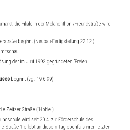
rkt, die Filiale in der Melanchthon-/Freundstraße wird
berstraße beginnt (Neubau-Fertigstellung 22.12.)
mmitschau
lösung der im Juni 1993 gegr
ü
ndeten "Freien
uses
beginnt (vgl. 19.6.99)
ie Zeitzer Straße ("Hohle")
Grundschule wird seit 20.4. zur Förderschule des
ne-Straße 1 erlebt an diesem Tag ebenfalls ihren letzten