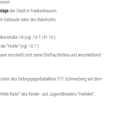
ossen
nlage
der Stadt in Frankenhausen
le im Gebäude nahe des Bahnhofes
ilberstraße 18 (vgl. 14.7./31.10.)
 die "Hohle" (vgl. 10.7.)
nn erschießt erst seine Ehefrau Bettina und anschließend
ruten des Gebirgsjägerbataillons 571 Schneeberg auf dem
lte Kater" des Kinder- und Jugendtheaters "Harlekin",