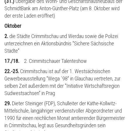
(31.)
Übergabe des Wohn- und Geschäftshausneubaus der
SchmidtBank am Anton-Günther-Platz (am 8. Oktober wird
der erste Laden eröffnet)
Oktober
2.
die Städte Crimmitschau und Werdau sowie die Polizei
unterzeichnen ein Aktionsb
ü
ndnis "Sichere Sächsische
Städte"
17./18.
2. Crimmitschauer Talenteshow
22.-25.
Crimmitschau ist auf der 1. Westsächsischen
Gewerbeausstellung "Wega `98" in Glauchau vertreten, zur
selben Zeit außerdem mit der "Initiative Wirtschaftsregion
S
ü
dwestsachsen" in Prag
29.
Dieter Steiniger (FDP), Schulleiter der Käthe-Kollwitz-
Mittelschule, langjähriger verdienstvoller Abgeordneter und
1990 f
ü
r einen reichlichen Monat amtierender B
ü
rgermeister
in Crimmitschau, legt aus Gesundheitsgründen sein