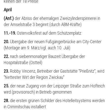
keinen der 18 Preise
April
(Anf.)
der Abriss der ehemaligen Zweizylinderspinnerei in
der Amselstraße 3 beginnt (durch ABM-Kräfte)
11.-19.
Ostervolksfest auf dem Schützenplatz
20.
Übergabe der neuen Fußgängerbrücke am City-Center
(Montage am 9. März/vgl. auch 10. Juli)
22.
nach siebenmonatiger Bauzeit Übergabe der
Hospitalstraße (Ostteil)
23.
Robby Vincenz, Betreiber der Gaststätte "Prießnitz", wird
"Nettester Wirt der Region Zwickau"
25.
der neue Zugang von der Leipziger Straße zum Hofteich
wird (provisorisch) in Betrieb genommen
28.
die ersten gr
ü
nen Schilder des Hotelleitsystems werden
in Crimmitschau installiert