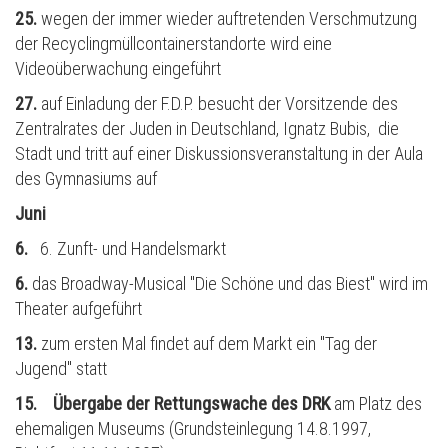
25.
wegen der immer wieder auftretenden Verschmutzung
der Recyclingm
ü
llcontainerstandorte wird eine
Video
ü
berwachung eingeführt
27.
auf Einladung der F.D.P. besucht der Vorsitzende des
Zentralrates der Juden in Deutschland, Ignatz Bubis, die
Stadt und tritt auf einer Diskussionsveranstaltung in der Aula
des Gymnasiums auf
Juni
6.
6. Zunft- und Handelsmarkt
6.
das Broadway-Musical "Die Schöne und das Biest" wird im
Theater aufgef
ü
hrt
13.
zum ersten Mal findet auf dem Markt ein "Tag der
Jugend" statt
15. Übergabe der Rettungswache des DRK
am Platz des
ehemaligen Museums (Grundsteinlegung 14.8.1997,