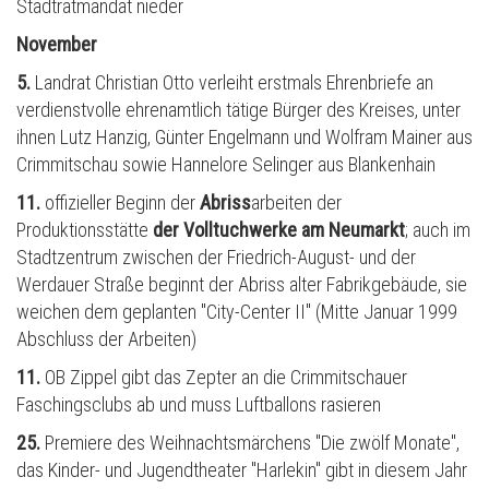
Stadtratmandat nieder
November
5.
Landrat Christian Otto verleiht erstmals Ehrenbriefe an
verdienstvolle ehrenamtlich tätige Bürger des Kreises, unter
ihnen Lutz Hanzig, G
ü
nter Engelmann und Wolfram Mainer aus
Crimmitschau sowie Hannelore Selinger aus Blankenhain
11.
offizieller Beginn der
Abriss
arbeiten der
Produktionsstätte
der Volltuchwerke am Neumarkt
; auch im
Stadtzentrum zwischen der Friedrich-August- und der
Werdauer Straße beginnt der Abriss alter Fabrikgebäude, sie
weichen dem geplanten "City-Center II" (Mitte Januar 1999
Abschluss der Arbeiten)
11.
OB Zippel gibt das Zepter an die Crimmitschauer
Faschingsclubs ab und muss Luftballons rasieren
25.
Premiere des Weihnachtsmärchens "Die zwölf Monate",
das Kinder- und Jugendtheater "Harlekin" gibt in diesem Jahr