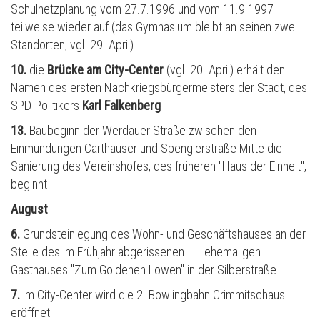
Schulnetzplanung vom 27.7.1996 und vom 11.9.1997
teilweise wieder auf (das Gymnasium bleibt an seinen zwei
Standorten; vgl. 29. April)
10.
die
Br
ü
cke am City-Center
(vgl. 20. April) erhält den
Namen des ersten Nachkriegsbürgermeisters der Stadt, des
SPD-Politikers
Karl Falkenberg
13.
Baubeginn der Werdauer Straße zwischen den
Einm
ü
ndungen Carthäuser und Spenglerstraße Mitte die
Sanierung des Vereinshofes, des fr
ü
heren "Haus der Einheit",
beginnt
August
6.
Grundsteinlegung des Wohn- und Geschäftshauses an der
Stelle des im Frühjahr abgerissenen ehemaligen
Gasthauses "Zum Goldenen Löwen" in der Silberstraße
7.
im City-Center wird die 2. Bowlingbahn Crimmitschaus
eröffnet