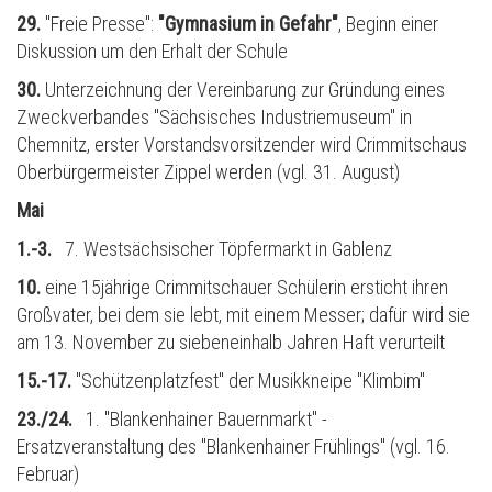
29.
"Freie Presse":
"Gymnasium in Gefahr"
, Beginn einer
Diskussion um den Erhalt der Schule
30.
Unterzeichnung der Vereinbarung zur Gründung eines
Zweckverbandes "Sächsisches Industriemuseum" in
Chemnitz, erster Vorstandsvorsitzender wird Crimmitschaus
Oberbürgermeister Zippel werden (vgl. 31. August)
Mai
1.-3.
7. Westsächsischer Töpfermarkt in Gablenz
10.
eine 15jährige Crimmitschauer Schülerin ersticht ihren
Großvater, bei dem sie lebt, mit einem Messer; dafür wird sie
am 13. November zu siebeneinhalb Jahren Haft verurteilt
15.-17.
"Schützenplatzfest" der Musikkneipe "Klimbim"
23./24.
1. "Blankenhainer Bauernmarkt" -
Ersatzveranstaltung des "Blankenhainer Fr
ü
hlings" (vgl. 16.
Februar)