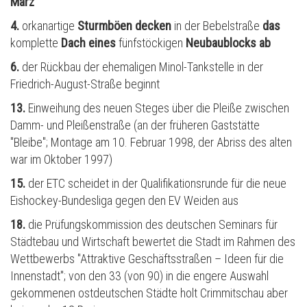
März
4.
orkanartige
Sturmböen decken
in der Bebelstraße
das
komplette
Dach eines
fünfstöckigen
Neubaublocks ab
6.
der Rückbau der ehemaligen Minol-Tankstelle in der
Friedrich-August-Straße beginnt
13.
Einweihung des neuen Steges über die Pleiße zwischen
Damm- und Pleißenstraße (an der früheren Gaststätte
"Bleibe"; Montage am 10. Februar 1998, der Abriss des alten
war im Oktober 1997)
15.
der ETC scheidet in der Qualifikationsrunde für die neue
Eishockey-Bundesliga gegen den EV Weiden aus
18.
die Pr
ü
fungskommission des deutschen Seminars für
Städtebau und Wirtschaft bewertet die Stadt im Rahmen des
Wettbewerbs "Attraktive Geschäftsstraßen – Ideen für die
Innenstadt"; von den 33 (von 90) in die engere Auswahl
gekommenen ostdeutschen Städte holt Crimmitschau aber