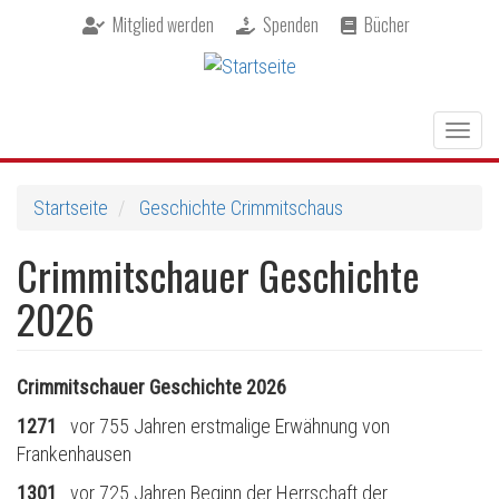
Direkt
Mitglied werden
Spenden
Bücher
zum
Inhalt
Togg
navig
Startseite
Geschichte Crimmitschaus
Crimmitschauer Geschichte
2026
Crimmitschauer Geschichte 2026
1271
vor 755 Jahren erstmalige Erwähnung von
Frankenhausen
1301
vor 725 Jahren Beginn der Herrschaft der